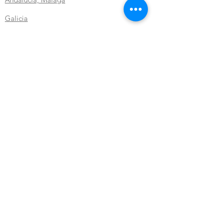
Galicia
Levante. Novelda
Zona
Norte, Bilbao - Galdakao