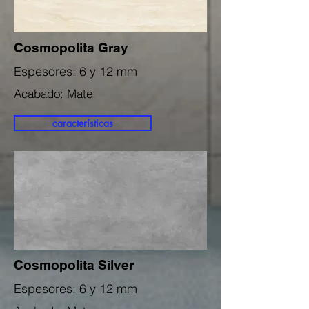
Cosmopolita Gray
Espesores: 6 y 12 mm
Acabado: Mate
características
Cosmopolita Silver
Espesores: 6 y 12 mm