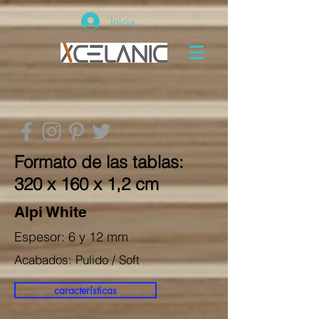
Iniciar sesión
Formato de las tablas:
320 x 160 x 1,2 cm
Alpi White
Espesor: 6 y 12 mm
Acabados: Pulido / Soft
características