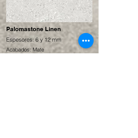
Palomastone Linen
Espesores: 6 y 12 mm
Acabados: Mate
características
Torano Statuario