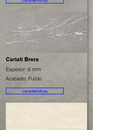
características
Cariati Brera
Espesor: 6 mm
Acabado: Pulido
características