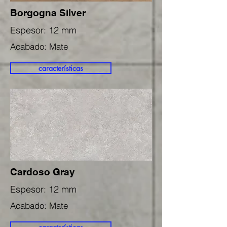
Borgogna Silver
Espesor: 12 mm
Acabado: Mate
características
Cardoso Gray
Espesor: 12 mm
Acabado: Mate