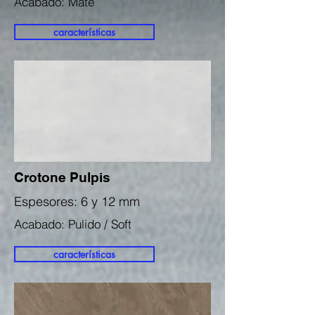
Acabado: Mate
características
Crotone Pulpis
Espesores: 6 y 12 mm
Acabado: Pulido / Soft
características